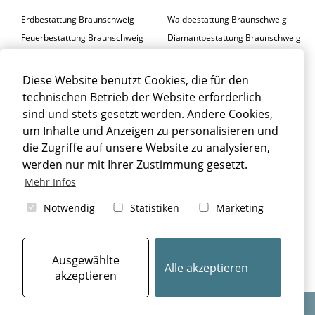
Erdbestattung Braunschweig
Waldbestattung Braunschweig
Feuerbestattung Braunschweig
Diamantbestattung Braunschweig
Seebestattung Braunschweig
Diese Website benutzt Cookies, die für den
BESTATTER BRAUNSCHWEIG
technischen Betrieb der Website erforderlich
Trauerfeier Braunschweig
Trauerfloristik Braunschweig
sind und stets gesetzt werden. Andere Cookies,
um Inhalte und Anzeigen zu personalisieren und
Trauerbegleitung Braunschweig
Trauerhalle Braunschweig
die Zugriffe auf unsere Website zu analysieren,
Beisetzung Braunschweig
werden nur mit Ihrer Zustimmung gesetzt.
TRAUERFALL BRAUNSCHWEIG
Mehr Infos
Sterbefall Braunschweig
Erbrecht Braunschweig
Notwendig
Statistiken
Marketing
Bestattung Braunschweig
Beerdigung Braunschweig
Bestattungsarten Braunschweig
Ausgewählte
Alle akzeptieren
akzeptieren
Design & Umsetzung: © 2024
aiu Bestatterkommunikation